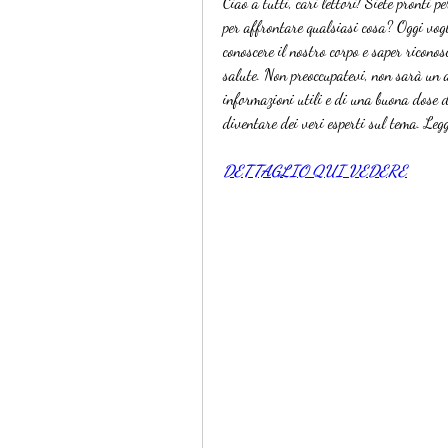
Ciao a tutti, cari lettori! Siete pronti p
per affrontare qualsiasi cosa? Oggi vogl
conoscere il nostro corpo e saper ricono
salute. Non preoccupatevi, non sarà un ar
informazioni utili e di una buona dose d
diventare dei veri esperti sul tema. Legg
DETTAGLIO QUI VEDERE