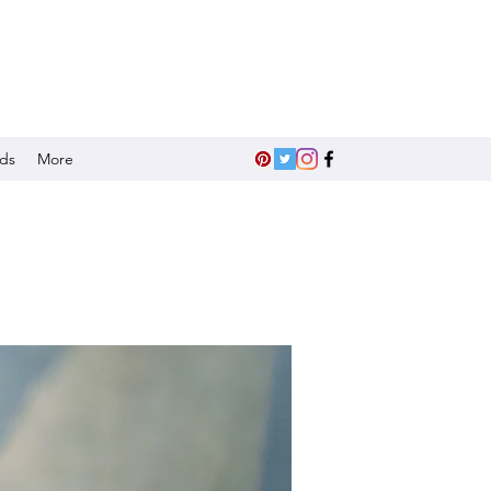
nds
More