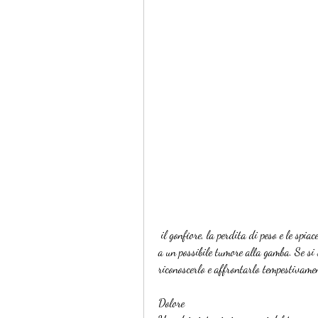
 il gonfiore, la perdita di peso e le spiacevoli sensazioni sono tutti sintomi che dovrebbero far pensare 
a un possibile tumore alla gamba. Se si 
riconoscerlo e affrontarlo tempestivamen
Dolore