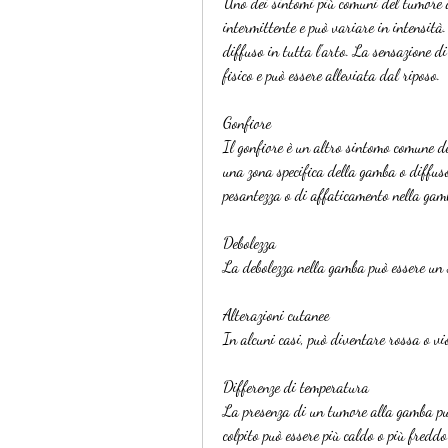
Uno dei sintomi più comuni del tumore al
intermittente e può variare in intensità.
diffuso in tutta l'arto. La sensazione d
fisico e può essere alleviata dal riposo.
Gonfiore
Il gonfiore è un altro sintomo comune de
una zona specifica della gamba o diffuso
pesantezza o di affaticamento nella gam
Debolezza
La debolezza nella gamba può essere un si
Alterazioni cutanee
In alcuni casi, può diventare rossa o vi
Differenze di temperatura
La presenza di un tumore alla gamba può
colpito può essere più caldo o più freddo 