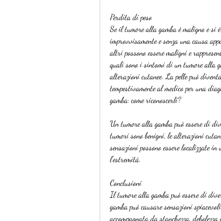
Perdita di peso
Se il tumore alla gamba è maligno e si è 
improvvisamente e senza una causa appar
altri possono essere maligni e rappresen
quali sono i sintomi di un tumore alla g
alterazioni cutanee. La pelle può diventa
tempestivamente al medico per una diagn
gamba: come riconoscerli?
Un tumore alla gamba può essere di divers
tumori sono benigni, le alterazioni cutan
sensazioni possono essere localizzate in 
l'estremità.
Conclusioni
Il tumore alla gamba può essere di divers
gamba può causare sensazioni spiacevoli,
accompagnata da stanchezza, debolezza 