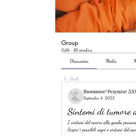
Group
Public
·
88 members
Discussion
Media
M
Back
Внимание! Результат 10
September 4, 2023
Sintomi di tumore 
I sintomi del cancro alla gamba possono 
Scopri i possibili segni e sintomi del ca