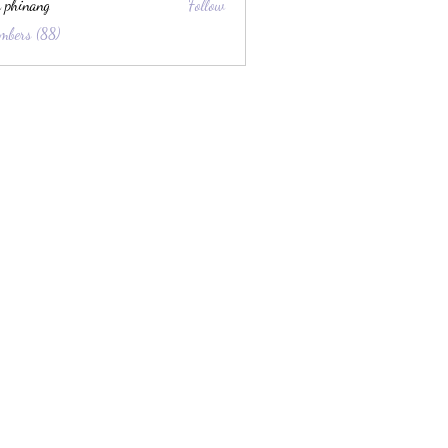
 phinang
Follow
mbers (88)