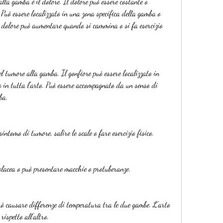
la gamba è il dolore. Il dolore può essere costante o 
 Può essere localizzato in una zona specifica della gamba o 
i dolore può aumentare quando si cammina o si fa esercizio 
l tumore alla gamba. Il gonfiore può essere localizzato in 
 in tutta l'arto. Può essere accompagnato da un senso di 
ba.
ntomo di tumore, salire le scale o fare esercizio fisico.
olacea o può presentare macchie o protuberanze.
 causare differenze di temperatura tra le due gambe. L'arto 
rispetto all'altro.