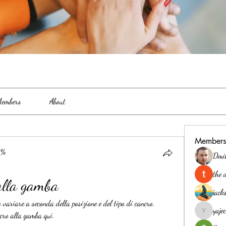
embers
About
Members
0%
Dmi
the 
alla gamba
jack
variare a seconda della posizione e del tipo di cancro. 
yaj
ncro alla gamba qui.
yajec969