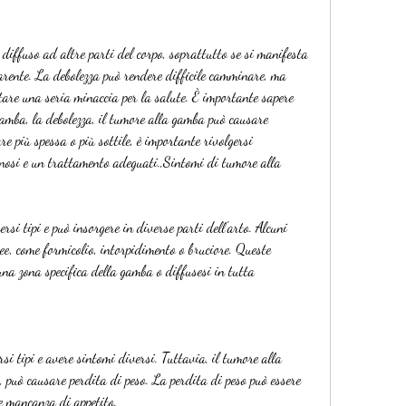
diffuso ad altre parti del corpo, soprattutto se si manifesta 
ente. La debolezza può rendere difficile camminare, ma 
tare una seria minaccia per la salute. È importante sapere 
amba, la debolezza, il tumore alla gamba può causare 
re più spessa o più sottile, è importante rivolgersi 
osi e un trattamento adeguati.,Sintomi di tumore alla 
i tipi e può insorgere in diverse parti dell'arto. Alcuni 
ee, come formicolio, intorpidimento o bruciore. Queste 
una zona specifica della gamba o diffusesi in tutta 
i tipi e avere sintomi diversi. Tuttavia, il tumore alla 
 può causare perdita di peso. La perdita di peso può essere 
e mancanza di appetito.