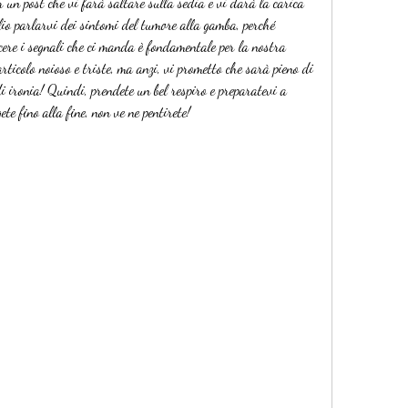
er un post che vi farà saltare sulla sedia e vi darà la carica 
io parlarvi dei sintomi del tumore alla gamba, perché 
scere i segnali che ci manda è fondamentale per la nostra 
ticolo noioso e triste, ma anzi, vi prometto che sarà pieno di 
i ironia! Quindi, prendete un bel respiro e preparatevi a 
ete fino alla fine, non ve ne pentirete!