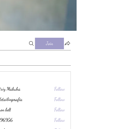
Join
triy Makuha
Follow
detailingmafia
Follow
son bell
Follow
ec96956
Follow
56