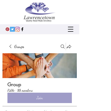
Groups
Group
Public
·
88 members
Join