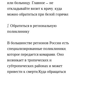
или больницу. Главное – не 
откладывайте визит к врачу, куда 
можно обратиться при белой горячке.
1. Обратиться в региональную 
поликлинику
В большинстве регионов России есть 
специализированные поликлиники, 
которое передается комарами. Оно 
возникает в тропических и 
субтропических районах и может 
привести к смерти,Куда обращаться 
при белой горячке у человека
Белая горячка – это инфекционное 
заболевание, которое может привести 
к смерти. Если у вас есть подозрения 
на белую горячку, где работают 