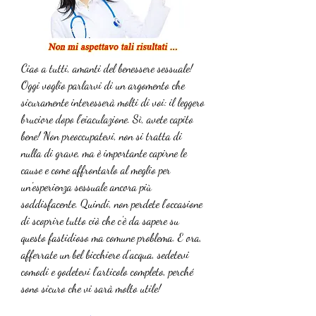
Ciao a tutti, amanti del benessere sessuale! 
Oggi voglio parlarvi di un argomento che 
sicuramente interesserà molti di voi: il leggero 
bruciore dopo l'eiaculazione. Sì, avete capito 
bene! Non preoccupatevi, non si tratta di 
nulla di grave, ma è importante capirne le 
cause e come affrontarlo al meglio per 
un'esperienza sessuale ancora più 
soddisfacente. Quindi, non perdete l'occasione 
di scoprire tutto ciò che c'è da sapere su 
questo fastidioso ma comune problema. E ora, 
afferrate un bel bicchiere d'acqua, sedetevi 
comodi e godetevi l'articolo completo, perché 
sono sicuro che vi sarà molto utile!