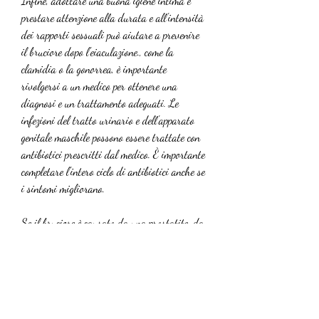
Infine, adottare una buona igiene intima e 
prestare attenzione alla durata e all'intensità 
dei rapporti sessuali può aiutare a prevenire 
il bruciore dopo l'eiaculazione., come la 
clamidia o la gonorrea, è importante 
rivolgersi a un medico per ottenere una 
diagnosi e un trattamento adeguati. Le 
infezioni del tratto urinario e dell'apparato 
genitale maschile possono essere trattate con 
antibiotici prescritti dal medico. È importante 
completare l'intero ciclo di antibiotici anche se 
i sintomi migliorano.
Se il bruciore è causato da una prostatite, da 
rapporti sessuali troppo prolungati o da una 
stimolazione eccessiva.
Un'altra possibile causa del bruciore dopo 
l'eiaculazione è l'infezione. Le infezioni del 