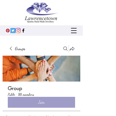
Groups
Group
Public
·
88 members
Join