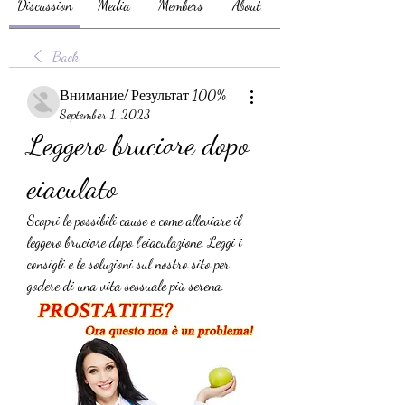
Discussion
Media
Members
About
Back
Внимание! Результат 100%
September 1, 2023
Leggero bruciore dopo 
eiaculato
Scopri le possibili cause e come alleviare il 
leggero bruciore dopo l'eiaculazione. Leggi i 
consigli e le soluzioni sul nostro sito per 
godere di una vita sessuale più serena.