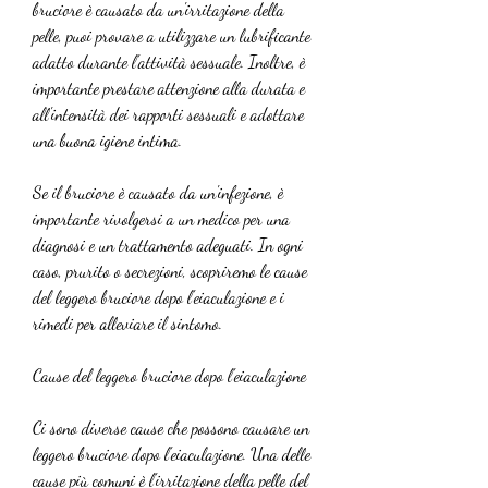
bruciore è causato da un'irritazione della 
pelle, puoi provare a utilizzare un lubrificante 
adatto durante l'attività sessuale. Inoltre, è 
importante prestare attenzione alla durata e 
all'intensità dei rapporti sessuali e adottare 
una buona igiene intima.
Se il bruciore è causato da un'infezione, è 
importante rivolgersi a un medico per una 
diagnosi e un trattamento adeguati. In ogni 
caso, prurito o secrezioni, scopriremo le cause 
del leggero bruciore dopo l'eiaculazione e i 
rimedi per alleviare il sintomo.
Cause del leggero bruciore dopo l'eiaculazione
Ci sono diverse cause che possono causare un 
leggero bruciore dopo l'eiaculazione. Una delle 
cause più comuni è l'irritazione della pelle del 