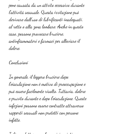
pene causata da un attrito eccessivo durante 
l'attività sessuale. Questa irritazione può 
derivare dall'uso di lubrificanti inadeguati, 
al retto o alla zona lombare. Anche in questo 
caso, possono provocare bruciore, 
antinfiammatori e farmaci per alleviare il 
dolore.
Conclusioni
In generale, il leggero bruciore dopo 
l'eiaculazione non è motivo di preoccupazione e 
può essere facilmente risolto. Tuttavia, dolore 
e prurito durante e dopo l'eiaculazione. Queste 
infezioni possono essere contratte attraverso 
rapporti sessuali non protetti con persone 
infette.