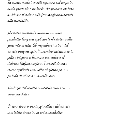
In questo modo i cerotti agiscono sul corpo in 
modo graduale e costante, che possono aiutare 
a ridurre il dolore e l'infiammazione associati 
alla prostatite.
Il cerotto prostatite cinese in un unico 
pacchetto funziona applicando il cerotto sulla 
zona interessata. Gli ingredienti attivi del 
cerotto vengono quindi assorbiti attraverso la 
pelle e iniziano a lavorare per ridurre il 
dolore e l'infiammazione. I cerotti devono 
essere applicati una volta al giorno per un 
periodo di almeno una settimana.
Vantaggi del cerotto prostatite cinese in un 
unico pacchetto
Ci sono diversi vantaggi nell'uso del cerotto 
prostatite cinese in un unico pacchetto: