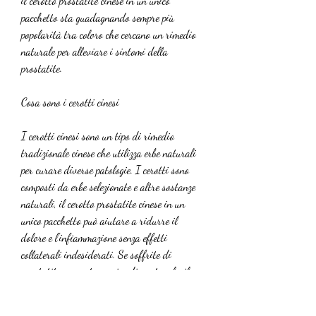
il cerotto prostatite cinese in un unico 
pacchetto sta guadagnando sempre più 
popolarità tra coloro che cercano un rimedio 
naturale per alleviare i sintomi della 
prostatite.
Cosa sono i cerotti cinesi
I cerotti cinesi sono un tipo di rimedio 
tradizionale cinese che utilizza erbe naturali 
per curare diverse patologie. I cerotti sono 
composti da erbe selezionate e altre sostanze 
naturali, il cerotto prostatite cinese in un 
unico pacchetto può aiutare a ridurre il 
dolore e l'infiammazione senza effetti 
collaterali indesiderati. Se soffrite di 
prostatite e cercate un rimedio naturale, il 
cerotto prostatite cinese in un unico pacchetto 
potrebbe essere un'ottima opzione da 