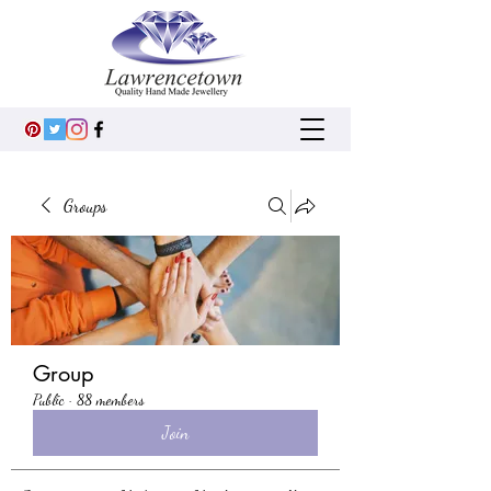
Groups
Group
Public
·
88 members
Join