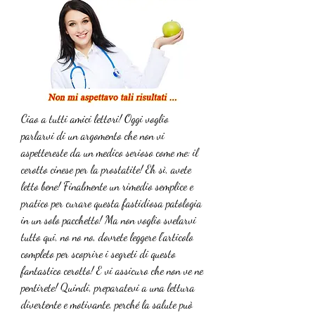
Ciao a tutti amici lettori! Oggi voglio 
parlarvi di un argomento che non vi 
aspettereste da un medico serioso come me: il 
cerotto cinese per la prostatite! Eh sì, avete 
letto bene! Finalmente un rimedio semplice e 
pratico per curare questa fastidiosa patologia 
in un solo pacchetto! Ma non voglio svelarvi 
tutto qui, no no no, dovrete leggere l'articolo 
completo per scoprire i segreti di questo 
fantastico cerotto! E vi assicuro che non ve ne 
pentirete! Quindi, preparatevi a una lettura 
divertente e motivante, perché la salute può 