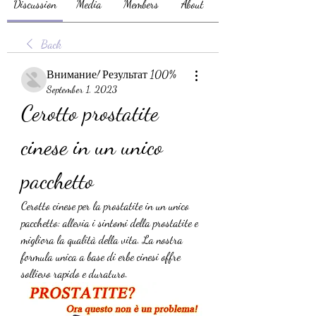
Discussion
Media
Members
About
Back
Внимание! Результат 100%
September 1, 2023
Cerotto prostatite 
cinese in un unico 
pacchetto
Cerotto cinese per la prostatite in un unico 
pacchetto: allevia i sintomi della prostatite e 
migliora la qualità della vita. La nostra 
formula unica a base di erbe cinesi offre 
sollievo rapido e duraturo.