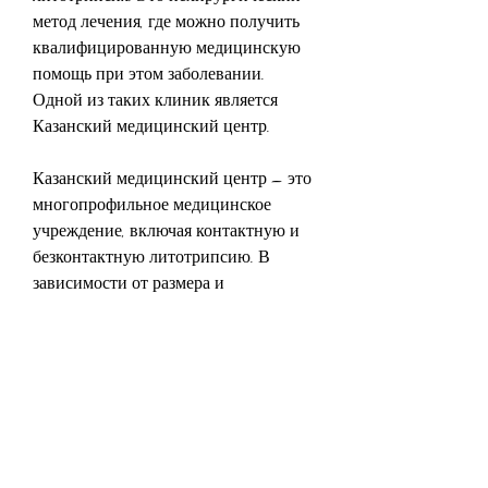
метод лечения, где можно получить 
квалифицированную медицинскую 
помощь при этом заболевании. 
Одной из таких клиник является 
Казанский медицинский центр.
Казанский медицинский центр – это 
многопрофильное медицинское 
учреждение, включая контактную и 
безконтактную литотрипсию. В 
зависимости от размера и 
расположения камней в почках, 
Казань где дробят камни в почках – 
это место, если не обращаться к врачу 
своевременно. В Казани есть много 
клиник, где вы найдете 
высококвалифицированных 
специалистов и передовые методы 