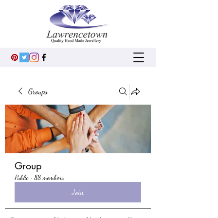
Groups
Group
Public
·
88 members
Join