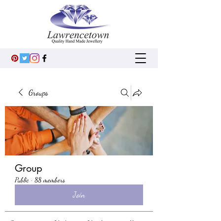
Groups
Group
Public
·
88 members
Join