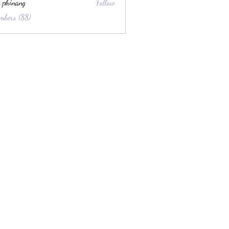
 phinang
Follow
mbers (88)