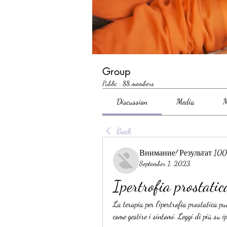
Group
Public
·
88 members
Discussion
Media
M
Back
Внимание! Результат 10
September 1, 2023
Ipertrofia prostatic
La terapia per l'ipertrofia prostatica può
come gestire i sintomi. Leggi di più su i