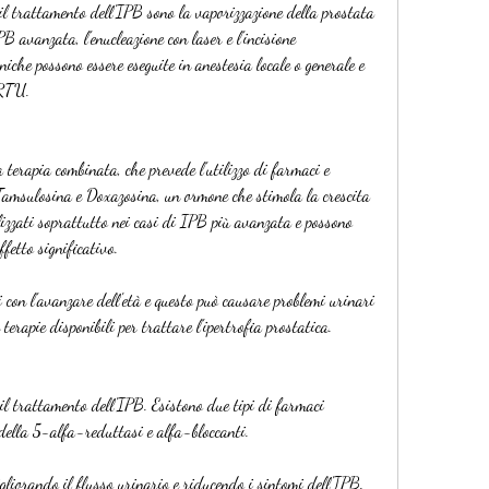
 il trattamento dell'IPB sono la vaporizzazione della prostata 
B avanzata, l'enucleazione con laser e l'incisione 
iche possono essere eseguite in anestesia locale o generale e 
 RTU.
 terapia combinata, che prevede l'utilizzo di farmaci e 
 Tamsulosina e Doxazosina, un ormone che stimola la crescita 
izzati soprattutto nei casi di IPB più avanzata e possono 
ffetto significativo.
 con l'avanzare dell'età e questo può causare problemi urinari 
terapie disponibili per trattare l'ipertrofia prostatica.
il trattamento dell'IPB. Esistono due tipi di farmaci 
i della 5-alfa-reduttasi e alfa-bloccanti.
gliorando il flusso urinario e riducendo i sintomi dell'IPB. 