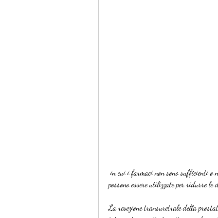
 in cui i farmaci non sono sufficienti o non sono indicati. Esistono diverse tecniche chirurgiche che 
possono essere utilizzate per ridurre le
La resezione transuretrale della prostat