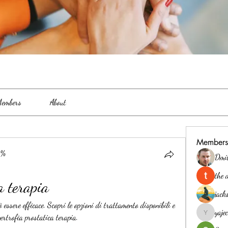
embers
About
Members
0%
Dmi
the 
a terapia
jack
 essere efficace. Scopri le opzioni di trattamento disponibili e 
yaj
pertrofia prostatica terapia.
yajec969