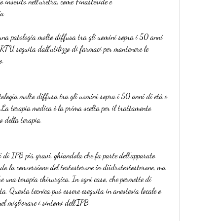
 inserito nell'uretra, come Finasteride e 
ia
una patologia molto diffusa tra gli uomini sopra i 50 anni 
 RTU seguita dall'utilizzo di farmaci per mantenere le 
o.
tologia molto diffusa tra gli uomini sopra i 50 anni di età e 
 La terapia medica è la prima scelta per il trattamento 
o della terapia.
i di IPB più gravi, ghiandola che fa parte dell'apparato 
o la conversione del testosterone in diidrotestosterone, ma 
e una terapia chirurgica. In ogni caso, che permette di 
a. Questa tecnica può essere eseguita in anestesia locale o 
nel migliorare i sintomi dell'IPB.