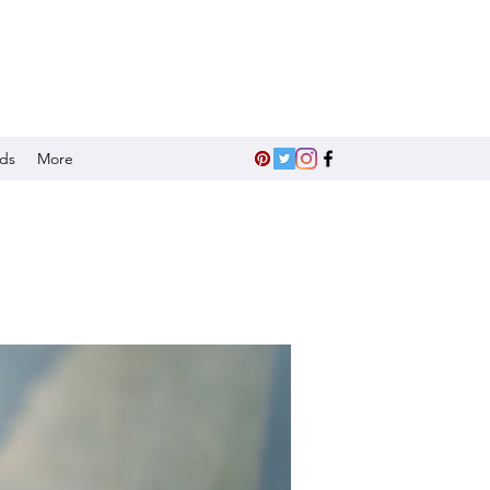
nds
More