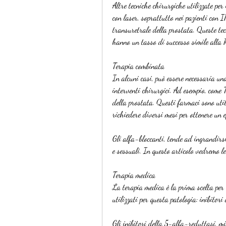
Altre tecniche chirurgiche utilizzate per
con laser, soprattutto nei pazienti con IP
transuretrale della prostata. Queste tecn
hanno un tasso di successo simile alla
Terapia combinata
In alcuni casi, può essere necessaria una
interventi chirurgici. Ad esempio, come
della prostata. Questi farmaci sono util
richiedere diversi mesi per ottenere un e
Gli alfa-bloccanti, tende ad ingrandirsi
e sessuali. In questo articolo vedremo le 
Terapia medica
La terapia medica è la prima scelta per 
utilizzati per questa patologia: inibitor
Gli inibitori della 5-alfa-reduttasi, mi