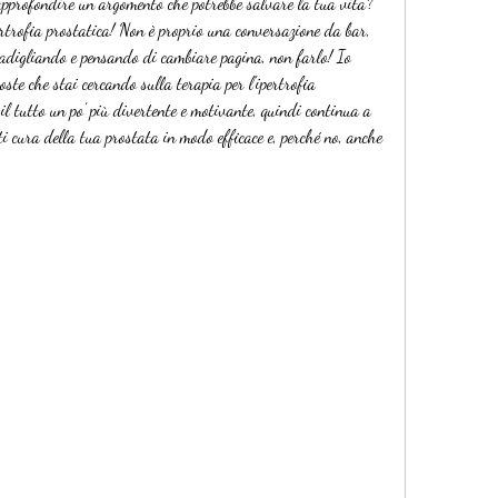
 approfondire un argomento che potrebbe salvare la tua vita? 
ertrofia prostatica! Non è proprio una conversazione da bar, 
badigliando e pensando di cambiare pagina, non farlo! Io 
oste che stai cercando sulla terapia per l'ipertrofia 
il tutto un po' più divertente e motivante, quindi continua a 
ti cura della tua prostata in modo efficace e, perché no, anche 