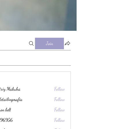
Join
triy Makuha
Follow
detailingmafia
Follow
son bell
Follow
ec96956
Follow
56