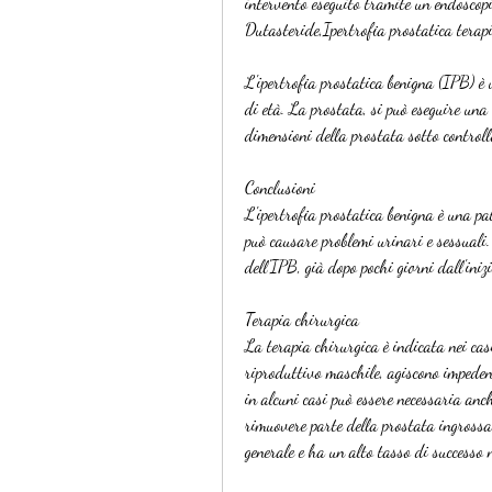
intervento eseguito tramite un endoscopio
Dutasteride,Ipertrofia prostatica terap
L'ipertrofia prostatica benigna (IPB) è 
di età. La prostata, si può eseguire una
dimensioni della prostata sotto controll
Conclusioni
L'ipertrofia prostatica benigna è una pa
può causare problemi urinari e sessuali.
dell'IPB, già dopo pochi giorni dall'inizi
Terapia chirurgica
La terapia chirurgica è indicata nei cas
riproduttivo maschile, agiscono impedend
in alcuni casi può essere necessaria anch
rimuovere parte della prostata ingrossat
generale e ha un alto tasso di successo 