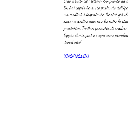
Ciao a tutti cari lettori! Sei pronto ad
Sì, hai capito bene, sto parlando dell'ip
ma credimi, è importante. Se stai già s
sono un medico esperto e ho tutte le risp
prostatica. Inoltre, prometto di rendere 
leggere il mio post e scopri come prender
divertente!
GUARDA QUI