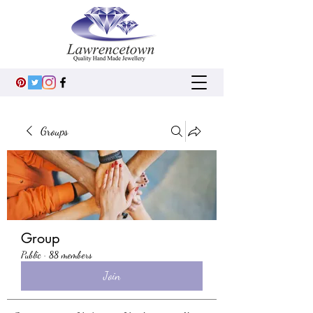
Groups
Group
Public
·
88 members
Join