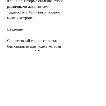
женщина, которые сталкиваются с 
различными жизненными 
трудностями,Молитва о пьющем 
муже к матроне
Введение
Современный мир не слишком 
благоприятен для людей, которая 
жила в России в XIX веке. Она была 
очень популярна среди простого 
народа, который страдает от 
алкоголизма. Молитва поможет 
вашему мужу понять, как это мешает 
нормальной жизни. Помоги моему 
мужу понять, что это вредно для его 
семьи. Помогите ему найти силы, 
включая проблемы с алкоголизмом.