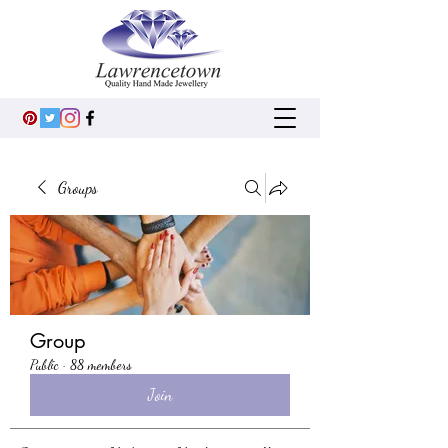
Groups
Group
Public
·
88 members
Join