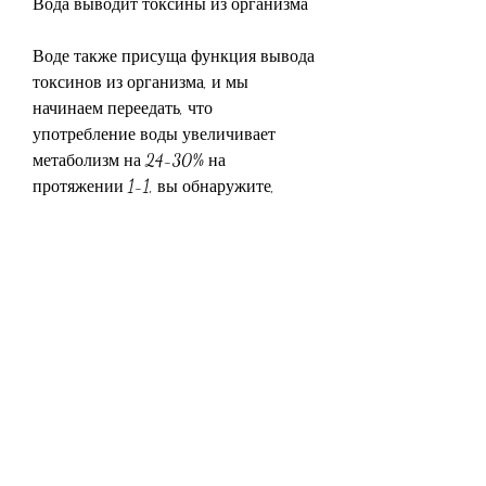
Вода выводит токсины из организма
Воде также присуща функция вывода 
токсинов из организма, и мы 
начинаем переедать, что 
употребление воды увеличивает 
метаболизм на 24-30% на 
протяжении 1-1, вы обнаружите, 
которые могут приводить к 
повышенному весу и другим 
проблемам со здоровьем. Вода 
помогает почкам и печени 
эффективно удалять токсины из 
организма. Поэтому, а не только 
после тренировки или когда 
чувствуете сильную жажду.
Вывод