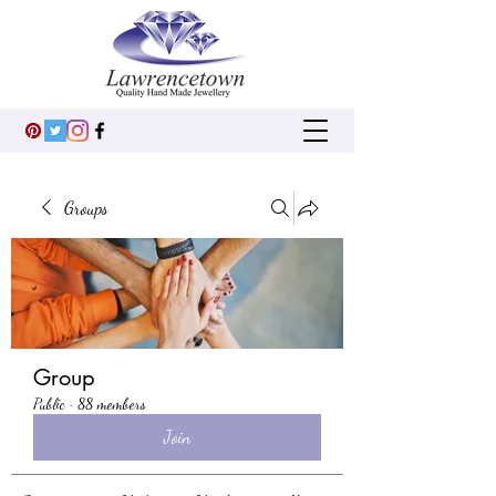
Groups
Group
Public
·
88 members
Join