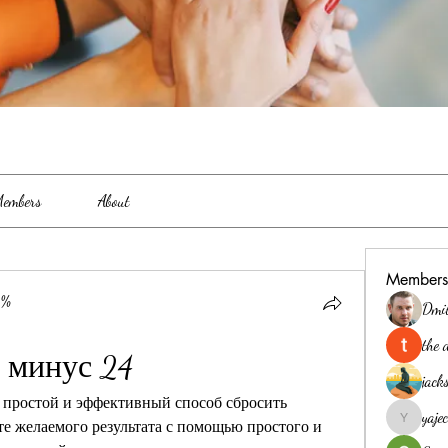
embers
About
Members
0%
Dmi
the 
 минус 24
jack
 простой и эффективный способ сбросить 
yaj
те желаемого результата с помощью простого и 
yajec969