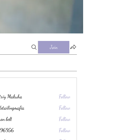
Join
triy Makuha
Follow
detailingmafia
Follow
son bell
Follow
ec96956
Follow
56