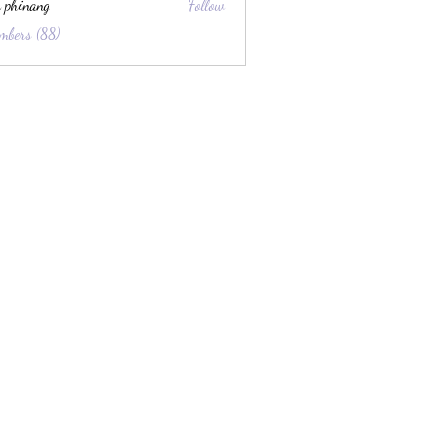
 phinang
Follow
mbers (88)