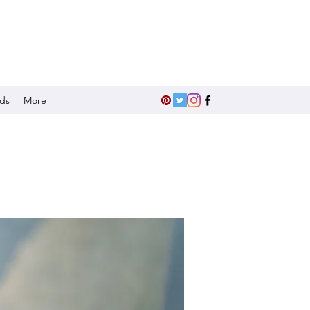
nds
More