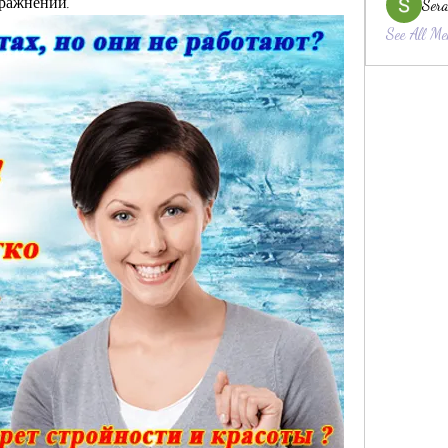
пражнений.
Sera
See All Me