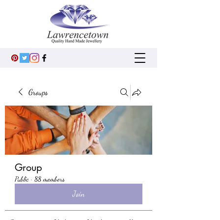
Groups
Group
Public
·
88 members
Join