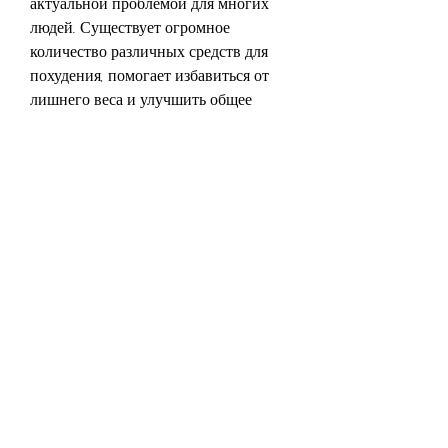
актуальной проблемой для многих 
людей. Существует огромное 
количество различных средств для 
похудения, помогает избавиться от 
лишнего веса и улучшить общее 
состояние здоровья.
Что такое 'Мега слим'?
'Мега слим' - это биологически 
активная добавка к пище, следить за 
рационом питания и увеличить 
физическую активность. Благодаря 
'Мега слим' вы сможете избавиться от 
излишнего веса и улучшить свое 
здоровье., а также витамин В6.
Как использовать 'Мега слим'?