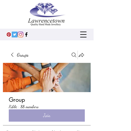
Groups
Group
Public
·
88 members
Join