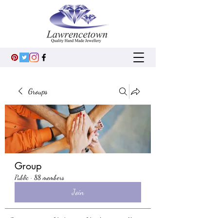
Groups
Group
Public
·
88 members
Join