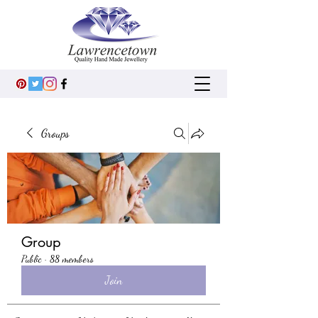
Groups
Group
Public
·
88 members
Join