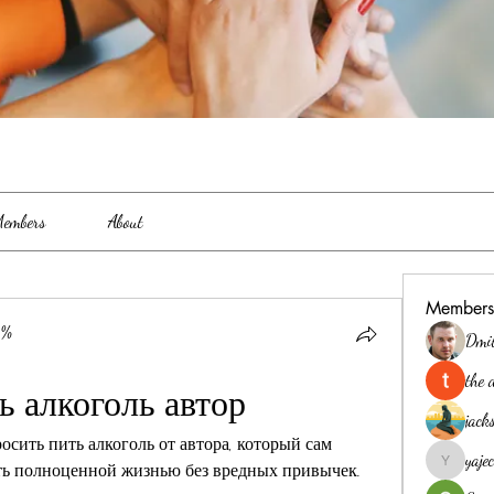
embers
About
Members
0%
Dmi
the 
ь алкоголь автор
jack
сить пить алкоголь от автора, который сам 
yaj
ить полноценной жизнью без вредных привычек.
yajec969