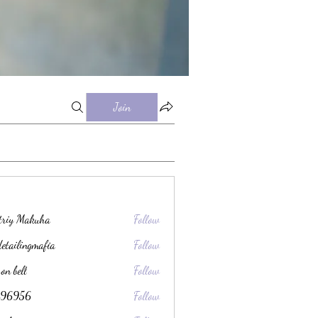
Join
triy Makuha
Follow
detailingmafia
Follow
son bell
Follow
ec96956
Follow
56