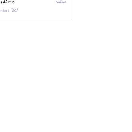
 phinang
Follow
mbers (88)