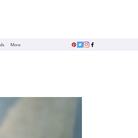
nds
More