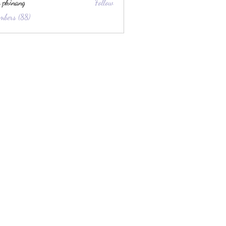
 phinang
Follow
mbers (88)