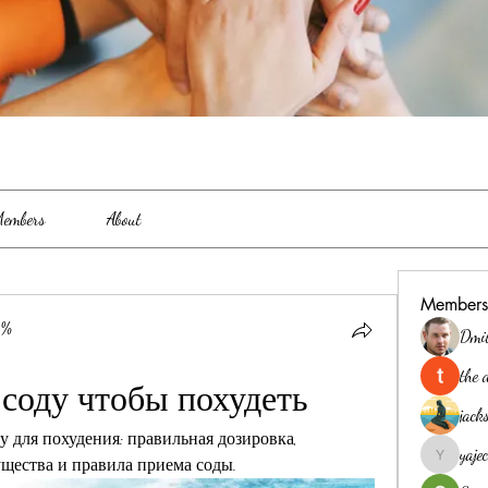
embers
About
Members
0%
Dmi
the 
 соду чтобы похудеть
jack
у для похудения: правильная дозировка, 
yaj
щества и правила приема соды.
yajec969