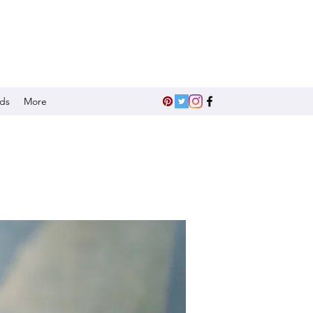
nds
More