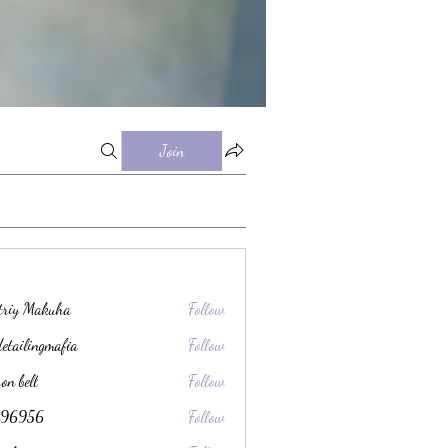
Join
triy Makuha
Follow
detailingmafia
Follow
son bell
Follow
ec96956
Follow
56