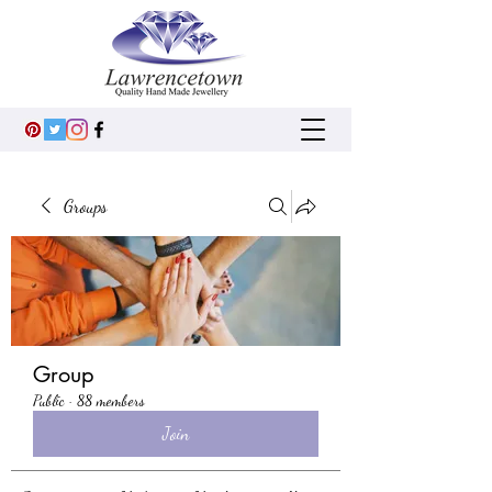
Groups
Group
Public
·
88 members
Join