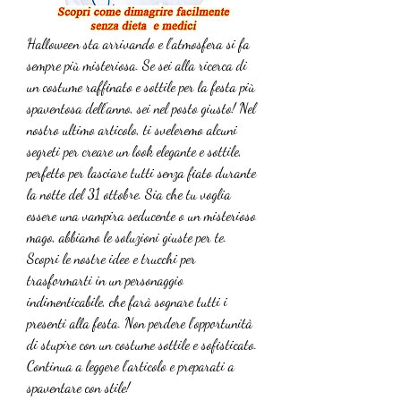
Halloween sta arrivando e l'atmosfera si fa 
sempre più misteriosa. Se sei alla ricerca di 
un costume raffinato e sottile per la festa più 
spaventosa dell'anno, sei nel posto giusto! Nel 
nostro ultimo articolo, ti sveleremo alcuni 
segreti per creare un look elegante e sottile, 
perfetto per lasciare tutti senza fiato durante 
la notte del 31 ottobre. Sia che tu voglia 
essere una vampira seducente o un misterioso 
mago, abbiamo le soluzioni giuste per te. 
Scopri le nostre idee e trucchi per 
trasformarti in un personaggio 
indimenticabile, che farà sognare tutti i 
presenti alla festa. Non perdere l'opportunità 
di stupire con un costume sottile e sofisticato. 
Continua a leggere l'articolo e preparati a 
spaventare con stile!