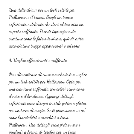
Una delle chiavi per un look sottile per 
Halloween è il trucco. Scegli un trucco 
sofisticato e delicato che doni al tuo viso un 
aspetto raffinato. Prendi ispirazione da 
creature come le fate o le sirene, quindi evita 
acconciature troppo appariscenti o estreme.
4. Unghie affascinanti e raffinate
Non dimenticare di curare anche le tue unghie 
per un look sottile per Halloween. Opta per 
una manicure raffinata con colori scuri come 
il nero o il bordeaux. Aggiungi dettagli 
sofisticati come disegni in stile gotico o glitter 
per un tocco di magia. Se ti piace osare un po', 
come braccialetti o orecchini a tema 
Halloween. Usa dettagli come pietre nere o 
pendenti a forma di teschio per un tocco 