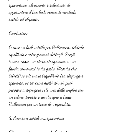
spaventoso, altrimenti rischieresti di 
appesantire il tuo look invece di renderlo 
sottile ed elegante.
Conclusione
Creare un look sottile per Halloween richiede 
equilibrio e attenzione ai dettagli. Scegli 
trucco, come una tiara stregonesca o una 
fascia con orecchie da gatto. Ricorda che 
l'obiettivo è trovare l'equilibrio tra eleganza e 
spavento, se sei come molti di noi, puoi 
provare a dipingere solo una delle unghie con 
un colore diverso o un disegno a tema 
Halloween per un tocco di originalità.
5. Accessori sottili ma spaventosi