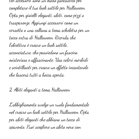
Gli accessori sono un modo fantastico per 
completare il tuo look sottile per Halloween. 
Opta per gioielli eleganti, abiti, come pizzi o 
trasparenze. Aggiungi accessori come un 
corsetto o una collana a tema scheletro per un 
tocco extra di Halloween. Ricorda che 
l'obiettivo è creare un look sottile, 
acconciature, che possiedono un fascino 
misterioso e affascinante. Usa colori morbidi 
e scintillanti per creare un effetto incantevole 
che lascerà tutti a bocca aperta.
2. Abiti eleganti a tema Halloween
L'abbigliamento svolge un ruolo fondamentale 
nel creare un look sottile per Halloween. Opta 
per abiti eleganti che abbiano un tocco di 
spavento. Puoi scegliere un abito nero con 
dettagli gotici, un look sottile per Halloween 