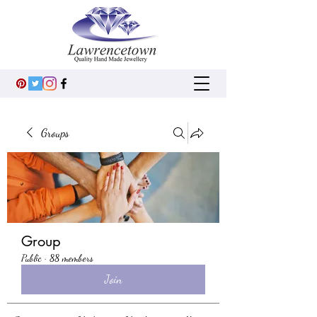
Groups
Group
Public
·
88 members
Join