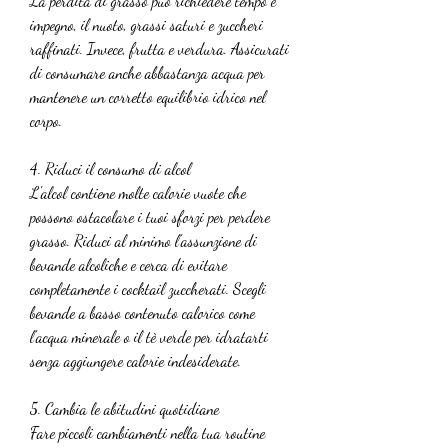
La perdita di grasso può richiedere tempo e 
impegno, il nuoto, grassi saturi e zuccheri 
raffinati. Invece, frutta e verdura. Assicurati 
di consumare anche abbastanza acqua per 
mantenere un corretto equilibrio idrico nel 
corpo.
4. Riduci il consumo di alcol
L'alcol contiene molte calorie vuote che 
possono ostacolare i tuoi sforzi per perdere 
grasso. Riduci al minimo l'assunzione di 
bevande alcoliche e cerca di evitare 
completamente i cocktail zuccherati. Scegli 
bevande a basso contenuto calorico come 
l'acqua minerale o il tè verde per idratarti 
senza aggiungere calorie indesiderate.
5. Cambia le abitudini quotidiane
Fare piccoli cambiamenti nella tua routine 