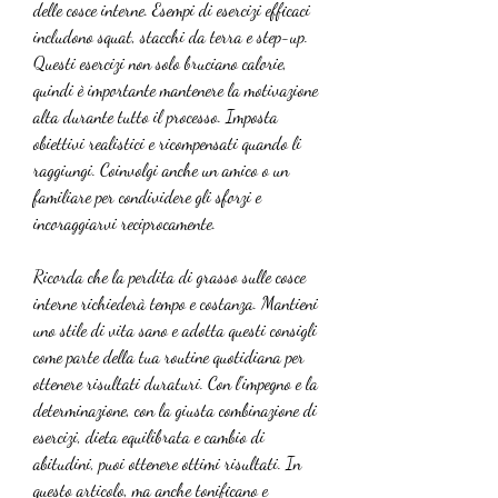
delle cosce interne. Esempi di esercizi efficaci 
includono squat, stacchi da terra e step-up. 
Questi esercizi non solo bruciano calorie, 
quindi è importante mantenere la motivazione 
alta durante tutto il processo. Imposta 
obiettivi realistici e ricompensati quando li 
raggiungi. Coinvolgi anche un amico o un 
familiare per condividere gli sforzi e 
incoraggiarvi reciprocamente.
Ricorda che la perdita di grasso sulle cosce 
interne richiederà tempo e costanza. Mantieni 
uno stile di vita sano e adotta questi consigli 
come parte della tua routine quotidiana per 
ottenere risultati duraturi. Con l'impegno e la 
determinazione, con la giusta combinazione di 
esercizi, dieta equilibrata e cambio di 
abitudini, puoi ottenere ottimi risultati. In 
questo articolo, ma anche tonificano e 