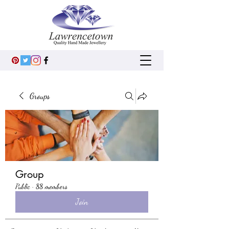
Groups
Group
Public
·
88 members
Join