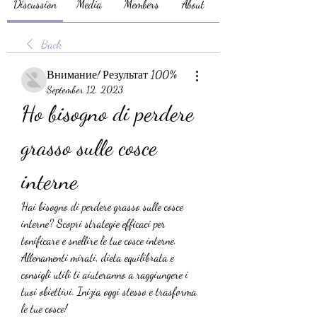
Discussion
Media
Members
About
Back
Внимание! Результат 100%
September 12, 2023
Ho bisogno di perdere 
grasso sulle cosce 
interne
Hai bisogno di perdere grasso sulle cosce 
interne? Scopri strategie efficaci per 
tonificare e snellire le tue cosce interne. 
Allenamenti mirati, dieta equilibrata e 
consigli utili ti aiuteranno a raggiungere i 
tuoi obiettivi. Inizia oggi stesso e trasforma 
le tue cosce!