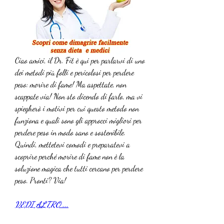
Ciao amici, il Dr. Fit è qui per parlarvi di uno 
dei metodi più folli e pericolosi per perdere 
peso: morire di fame! Ma aspettate, non 
scappate via! Non sto dicendo di farlo, ma vi 
spiegherò i motivi per cui questo metodo non 
funziona e quali sono gli approcci migliori per 
perdere peso in modo sano e sostenibile. 
Quindi, mettetevi comodi e preparatevi a 
scoprire perché morire di fame non è la 
soluzione magica che tutti cercano per perdere 
peso. Pronti? Via!
VEDI ALTRO ...