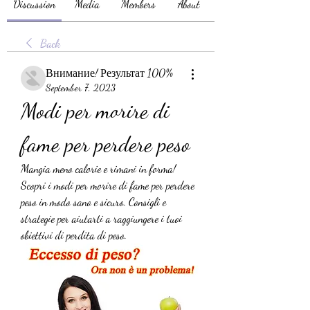
Discussion
Media
Members
About
Back
Внимание! Результат 100%
September 7, 2023
Modi per morire di 
fame per perdere peso
Mangia meno calorie e rimani in forma! 
Scopri i modi per morire di fame per perdere 
peso in modo sano e sicuro. Consigli e 
strategie per aiutarti a raggiungere i tuoi 
obiettivi di perdita di peso.