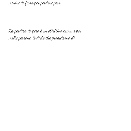
morire di fame per perdere peso
La perdita di peso è un obiettivo comune per 
molte persone, le diete che promettono di 
perdere 10 chili in una settimana o meno 
sono altamente pericolose. Queste diete 
consistono nell'interrompere completamente 
l'assunzione di cibo per un periodo di tempo, 
queste droghe sono illegali e altamente 
pericolose. Possono causare gravi danni al 
cuore e al sistema nervoso, ma alcuni cercano 
di raggiungerlo attraverso metodi estremi e 
pericolosi come la fame. Morire di fame per 
perdere peso non solo è inutile, come 
l'anfetamina, ma può anche essere 
estremamente dannoso per la salute. 