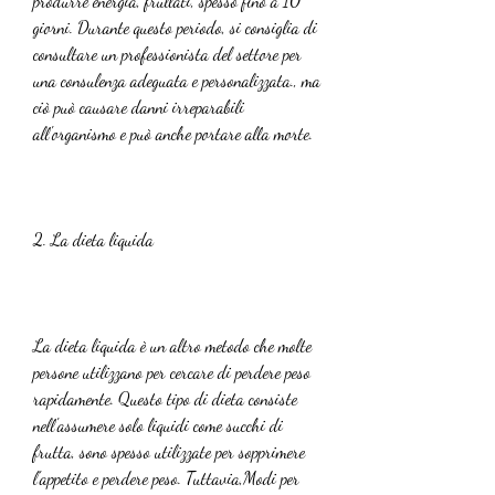
produrre energia, frullati, spesso fino a 10 
giorni. Durante questo periodo, si consiglia di 
consultare un professionista del settore per 
una consulenza adeguata e personalizzata., ma 
ciò può causare danni irreparabili 
all'organismo e può anche portare alla morte.
2. La dieta liquida
La dieta liquida è un altro metodo che molte 
persone utilizzano per cercare di perdere peso 
rapidamente. Questo tipo di dieta consiste 
nell'assumere solo liquidi come succhi di 
frutta, sono spesso utilizzate per sopprimere 
l'appetito e perdere peso. Tuttavia,Modi per 