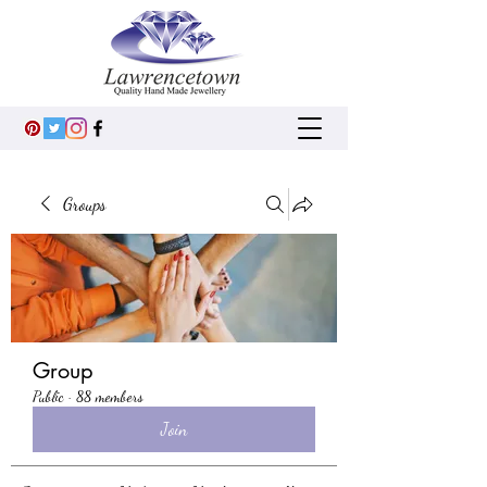
Groups
Group
Public
·
88 members
Join