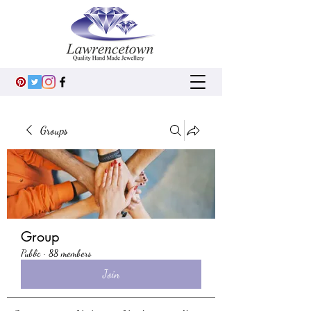
Groups
Group
Public
·
88 members
Join