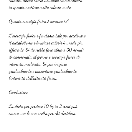
calorici. Anche l'alcol dovrebbe essere evitato 
in quanto contiene molte calorie vuote.
Quanto esercizio fisico è necessario?
L'esercizio fisico è fondamentale per accelerare 
il metabolismo e bruciare calorie in modo più 
efficiente. Si dovrebbe fare almeno 30 minuti 
di camminata al giorno o esercizio fisico di 
intensità moderata. Si può iniziare 
gradualmente e aumentare gradualmente 
l'intensità dell'attività fisica.
Conclusione
La dieta per perdere 10 kg in 2 mesi può 
essere una buona scelta per chi desidera 
dimagrire rapidamente. Tuttavia, è possibile 
perdere peso e mantenersi sani., è importante 