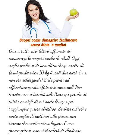
Ciao a tutti, cari lettori affamati di 
conoscenza (e magari anche di cibo!). Oggi 
voglio parlarvi di una dieta che promette di 
farvi perdere ben 10 kg in soli due mesi. E no, 
non sto scherzando! Siete pronti ad 
affrontare questa sfida insieme a me? Non 
temete, non vi lascerò soli. Sono qui per darvi 
tutti i consigli di cui avete bisogno per 
raggiungere questo obiettivo. Se siete curiosi e 
avete voglia di mettervi alla prova, non 
rimane che continuare a leggere. E non 
preoccupatevi, non vi chiederò di eliminare 